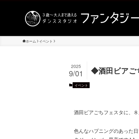
ホーム
イベント
2025
◆酒田ビアご
9/01
イベント
酒田ビアごちフェスタに、８
色んなハプニングのあった日