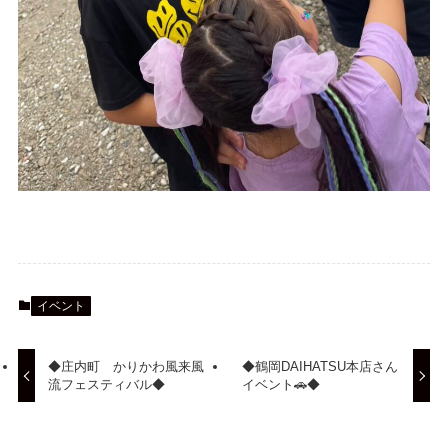
イベント
◆庄内町 かりかわ風来風
◆鶴岡DAIHATSU本店さん
流フェスティバル◆
イベント🚗◆